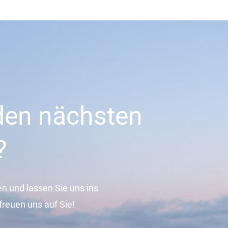
 den nächsten
?
en und lassen Sie uns ins
reuen uns auf Sie!