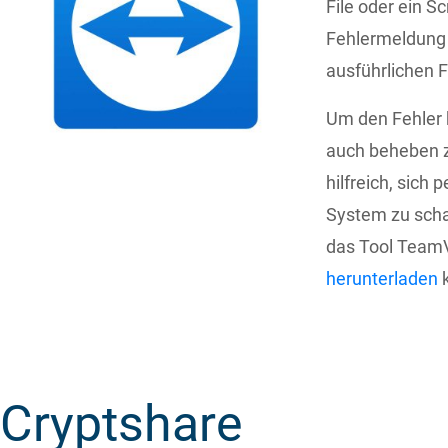
File oder ein S
Fehlermeldung 
ausführlichen 
Um den Fehler 
auch beheben zu
hilfreich, sich
System zu schal
das Tool TeamV
herunterladen
k
Cryptshare