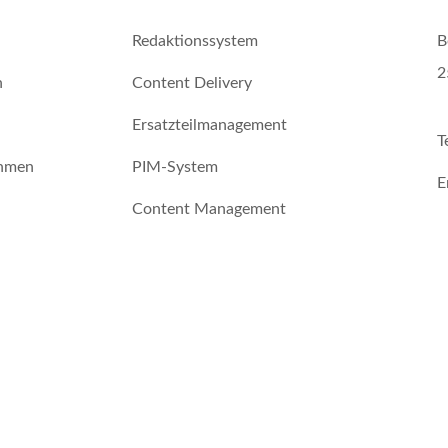
Redaktionssystem
B
2
n
Content Delivery
Ersatzteilmanagement
T
hmen
PIM-System
E
Content Management